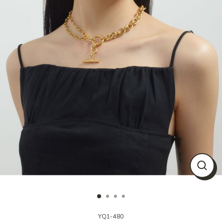
Close
(esc)
YQ1-480