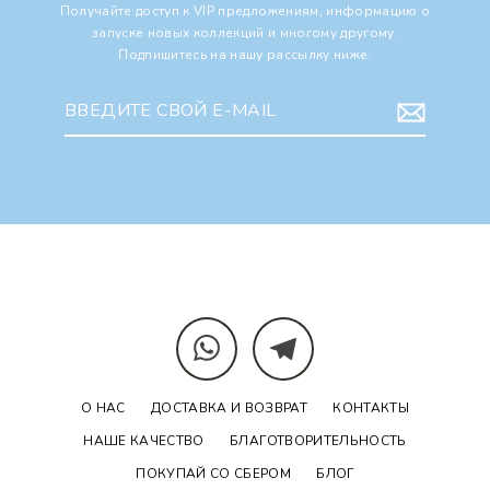
Получайте доступ к VIP предложениям, информацию о
запуске новых коллекций и многому другому.
Подпишитесь на нашу рассылку ниже.
Enter
your
email
whatsapp
telegram
О НАС
ДОСТАВКА И ВОЗВРАТ
КОНТАКТЫ
НАШЕ КАЧЕСТВО
БЛАГОТВОРИТЕЛЬНОСТЬ
ПОКУПАЙ СО СБЕРОМ
БЛОГ